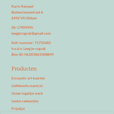
Karin Kempel
Bodenclauwstraat 6
6942 VH Didam
06-17909495
leegjerugzak@gmail.com
KvK-nummer: 71735682
h.o.d.n. Leeg je rugzak
Btw-ID: NL001863308B49
Producten
Encaustic art kaarten
Liefdevolle mantra’s
Uniek ingelijst werk
Leuke cadeautjes
Prijslijst